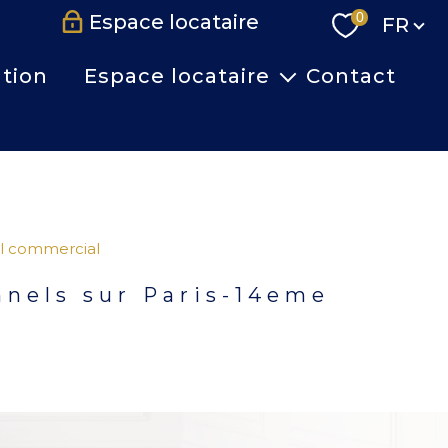
Langue
0
Espace locataire
FR
tion
Espace locataire
Contact
liste de documents à fournir
dossier de candidature
l commercial
nnels sur Paris-14eme