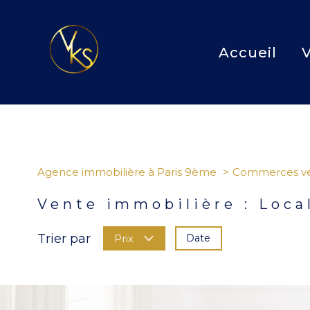
Accueil
Agence immobilière à Paris 9ème
Commerces v
Vente immobilière : Loca
Trier par
Date
Prix