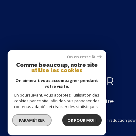
On en reste là
Comme beaucoup, notre site
Se
utilise les cookies
CONNECTER
On aimerait vous accompagner pendant
votre visite.
En poursuivant, vous acceptez l'utilisation des
espace propriétaire
cookies par ce site, afin de vous proposer des
contenus adaptés et réaliser des statistiques !
PARAMÉTRER
OK POUR MOI !
© 2026 | Tous droits réservés | Traduction po