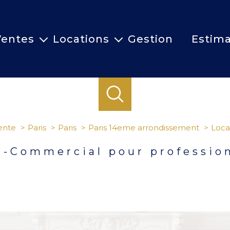
Ventes
Locations
Gestion
Estima
ancien
ancien
neuf
commerces
commerces
ente
Paris
Paris
Paris 14eme arrondissement
Loca
l-Commercial pour professio